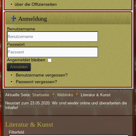
über die Offizierseiten
Anmeldung
Benutzername
Passwort
Angemeldet bleiben
Anmelden
Benutzername vergessen?
Passwort vergessen?
Aktuelle Seite:
Startseite
Weblinks
Literatur & Kunst
Neustart zum 23.05.2020: Wir sind wieder online und überarbeiten die
Inhalte!
Literatur & Kunst
Filterfeld