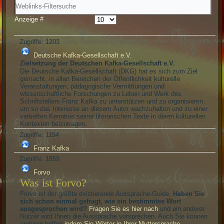
Anzeige #
Zugriffe: 1203
Deutsche Kafka-Gesellschaft e.V.
Zielsetzung der Deutschen Kafka-Gesellschaft e.V.
Die Deutsche Kafka-Gesellschaft (DKG) hat es sich zum Ziel
gemacht, in allen Bereichen der Öffentlichkeit kulturelle
Veranstaltungen, pädagogische Vermittlungen und
wissenschaftliche Forschungen zu Leben und Werk des
Schriftstellers Franz Kafka zu unterstützen und zu organisieren,
um so das Interesse an diesem Autor wachzuhalten und zu einer
vertieften Kenntnis seiner literarischen Texte in deren kulturellen
Kontexten beizutragen.
Zugriffe: 1154
Franz Kafka
Zugriffe: 1859
Forvo
Was ist Forvo?
Forvo ist der größte existierende Aussprache-Guide.
Haben Sie
sich schon einmal gefragt, wie ein bestimmtes Wort
ausgesprochen wird?
Fragen Sie es hier nach
und ein anderer
Nutzer wird Ihnen die Aussprache vorsprechen. Auch Sie können
anderen helfen,
indem Sie Wörter in Ihrer Muttersprache