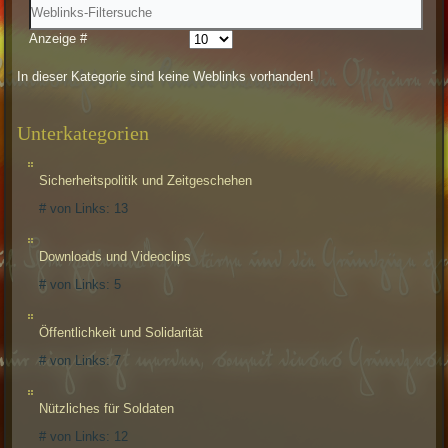
Anzeige #
In dieser Kategorie sind keine Weblinks vorhanden!
Unterkategorien
Sicherheitspolitik und Zeitgeschehen
# von Links:
13
Downloads und Videoclips
# von Links:
5
Öffentlichkeit und Solidarität
# von Links:
7
Nützliches für Soldaten
# von Links:
12