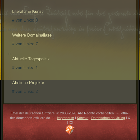
Literatur & Kunst
# von Links:
3
Weitere Domainaliase
# von Links:
7
Aktuelle Tagespolitik
# von Links:
1
Ähnliche Projekte
# von Links:
2
Ethik der deutschen Offiziere © 2000-2020 Alle Rechte vorbehalten – ethik-
der-deutschen-offiziere.de -
Impressum
ǀ
Kontakt
ǀ
Datenschutzerklärung
ǀ X
ǀ XX