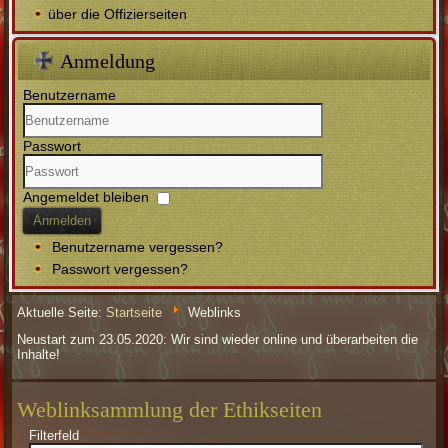
über die Offizierseiten
Anmeldung
Benutzername
Passwort
Angemeldet bleiben
Anmelden
Benutzername vergessen?
Passwort vergessen?
Aktuelle Seite:
Startseite
Weblinks
Neustart zum 23.05.2020: Wir sind wieder online und überarbeiten die
Inhalte!
Weblinksammlung der Ethikseiten
Filterfeld