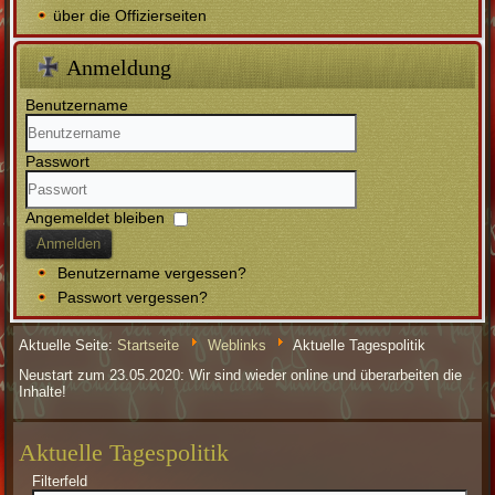
über die Offizierseiten
Anmeldung
Benutzername
Passwort
Angemeldet bleiben
Anmelden
Benutzername vergessen?
Passwort vergessen?
Aktuelle Seite:
Startseite
Weblinks
Aktuelle Tagespolitik
Neustart zum 23.05.2020: Wir sind wieder online und überarbeiten die
Inhalte!
Aktuelle Tagespolitik
Filterfeld