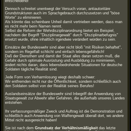
entscheidend!
Dennoch schreitet unentwegt der Versuch voran, antiautoritäre
Grundstrukturen auch im Sprachgebrauch durchzusetzen und "böse
Worte" zu eliminieren.
Als könnte das scheinbare Unheil damit vertrieben werden, dass man
es nicht mehr beim Namen nennt.
Selbst die Reform der Wehrdisziplinarordnung bietet ein Beispiel,
nachdem der Begriff "Disziplinargewalt" durch "Disziplinarbefugnis"
ersetzt wurde, ohne inhaltlich irgendwie verändert worden zu sein.
Einsätze der Bundeswehr sind aber nicht bloß "mit Risiken behaftet",
sondern im Regelfall schlicht und einfach lebensgefährlich!
Daß der Dienstherr und damit der Staat alles daran setzen muß, die
Gefahr durch optimale Ausrüstung und Ausbildung zu minimieren,
ändert nichts daran, dass lebensbedrohende Situationen für deutsche
Soldaten tägliche Realität sind.
Jede Form von Verharmlosung wiegt deshalb schwer:
Wir entfremden nicht nur die Öffentlichkeit, sondern schließlich auch
den Soldaten selbst von der Realität seines Berufes!
Auslandseinsätze der Bundeswehr sind Inbegriff der Anwendung von
Staatsgewalt zur Abwehr aller Gefahren, die außerhalb unseres Landes
entstehen.
Ihr verfassungsmäßiger Zweck und Auftrag ist die Demonstration und
schließlich auch Anwendung von Waffengewalt überall dort, wo andere
Mittel nicht ausgereicht haben!
Sie ist nach dem
Grundsatz der Verhältnismäßigkeit
das letzte