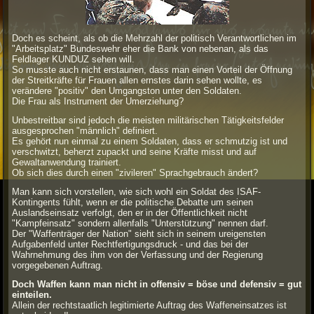
Doch es scheint, als ob die Mehrzahl der politisch Verantwortlichen im
"Arbeitsplatz" Bundeswehr eher die Bank von nebenan, als das
Feldlager KUNDUZ sehen will.
So musste auch nicht erstaunen, dass man einen Vorteil der Öffnung
der Streitkräfte für Frauen allen ernstes darin sehen wollte, es
verändere "positiv" den Umgangston unter den Soldaten.
Die Frau als Instrument der Umerziehung?
Unbestreitbar sind jedoch die meisten militärischen Tätigkeitsfelder
ausgesprochen "männlich" definiert.
Es gehört nun einmal zu einem Soldaten, dass er schmutzig ist und
verschwitzt, beherzt zupackt und seine Kräfte misst und auf
Gewaltanwendung trainiert.
Ob sich dies durch einen "zivileren" Sprachgebrauch ändert?
Man kann sich vorstellen, wie sich wohl ein Soldat des ISAF-
Kontingents fühlt, wenn er die politische Debatte um seinen
Auslandseinsatz verfolgt, den er in der Öffentlichkeit nicht
"Kampfeinsatz" sondern allenfalls "Unterstützung" nennen darf.
Der "Waffenträger der Nation" sieht sich in seinem ureigensten
Aufgabenfeld unter Rechtfertigungsdruck - und das bei der
Wahrnehmung des ihm von der Verfassung und der Regierung
vorgegebenen Auftrag.
Doch Waffen kann man nicht in offensiv = böse und defensiv = gut
einteilen.
Allein der rechtstaatlich legitimierte Auftrag des Waffeneinsatzes ist